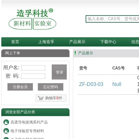
首页
上海造孚
产品展示
下载中心
信
网上下单
产品展示
用户名:
货号
CAS号
密 码:
ZF-D03-03
Null
注册会员
忘记密码
购物车
0
件
浏览全部产品分类
高透导电玻璃系列产品
电子传输层专用材料